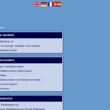
act
ie winkels
latieshop.nl
 en zuinige ventilatie voor winkels
ntilatie Licher
ieroosters
en ventilatieroosters
tilatieroosters online kopen
ilatie
ilatieroosters voor binnen en buiten
erooster kopen?
eroosters
ieservice
Ventilatieservice
nga Ventilatieservice Noord Nederland