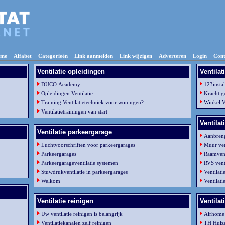
me
-
Alfabet
-
Categorieën
-
Link aanmelden
-
Link wijzigen
-
Adverteren
-
Login
-
Cont
Ventilatie opleidingen
Ventilat
DUCO Academy
123instal
Opleidingen Ventilatie
Krachtige
Training Ventilatietechniek voor woningen?
Winkel Ve
Ventilatietrainingen van start
Ventilat
Ventilatie parkeergarage
Aanbreng
Luchtvoorschriften voor parkeergarages
Muur ven
Parkeergarages
Raamvent
Parkeergarageventilatie systemen
RVS vent
Stuwdrukventilatie in parkeergarages
Ventilati
Welkom
Ventilati
Ventilatie reinigen
Ventilat
Uw ventilatie reinigen is belangrijk
Airhome 
Ventilatiekanalen zelf reinigen
TH Huize