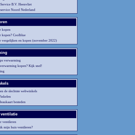
eService B.V. Heenvliet
ieservice Noord Nederland
oren
or kopen
or kopen? Coolblue
or vergelijken en kopen (november 2022)
ming
ips verwarming
 verwarming kopen? Kijk snel!
ing
kels
 en de slechtste webwinkels
inkelen
eaukaart besteden
ventilatie
r ventileren
ik mijn huis ventileren?