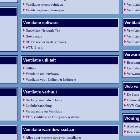
Ventilatiesysteem reinigen
Ventilati
Ventilatiesysteem Reinigen
Ventilat
Ventilatie software
Ventilat
Download Network Tool
Ventilat
Downloads
Ventilat
RTO's: invoer in de software
Ventilat
WTU E-tool
Verwar
Ventilatie utiliteit
Bespaart
Utiliteit
Centrale
Ventilatie utiliteitsbouw
Verwarm
Ventilatie voor Utiliteit & Industrie
Web win
Ventilatie verhuur
De beste
De Jong ventilatie: Home
Online W
Luchtbehandeling
VVV Cad
Verwarming en Ventilatie
VHS Ventilatie en Hoogwerksystemen
Woning 
Alles ove
Ventilatie warmtewisselaar
Hoe kan 
Alles over warmte terugwin installaties